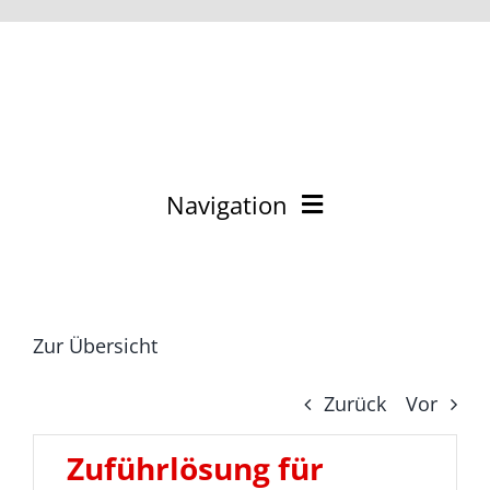
Zum
Inhalt
springen
Navigation
English
Zuführtechnik
Zur Übersicht
Zuführkomponenten
Zurück
Vor
Zuführsysteme
Zuführlösung für